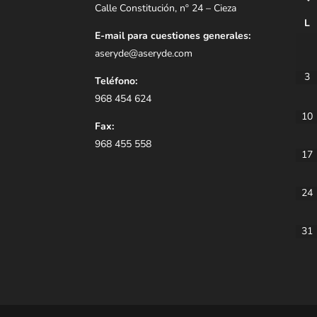
Calle Constitución, nº 24 – Cieza
L
E-mail para cuestiones generales:
aseryde@aseryde.com
3
Teléfono:
968 454 624
10
Fax:
968 455 558
17
24
31