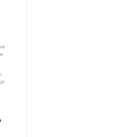
ral
de
u
gir
s